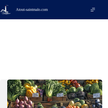
Passer
au
Atout-saintmalo.com
contenu
Vie locale